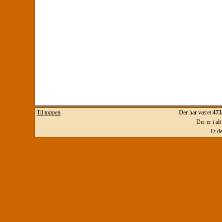
Til toppen
Der har været
473
Der er i al
Et d