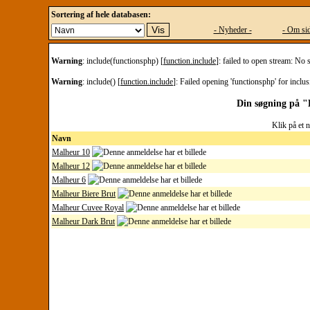
Sortering af hele databasen:
- Nyheder -
- Om sid
Warning
: include(functionsphp) [
function.include
]: failed to open stream: No 
Warning
: include() [
function.include
]: Failed opening 'functionsphp' for inclus
Din søgning på "
Klik på et 
Navn
Malheur 10
Malheur 12
Malheur 6
Malheur Biere Brut
Malheur Cuvee Royal
Malheur Dark Brut