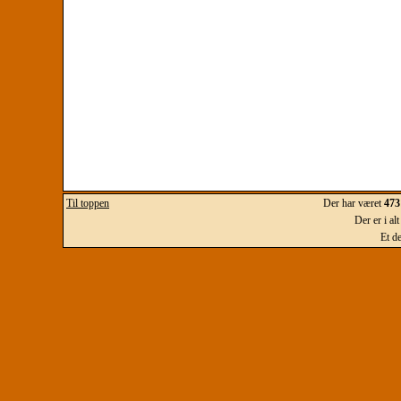
Til toppen
Der har været
473
Der er i al
Et d