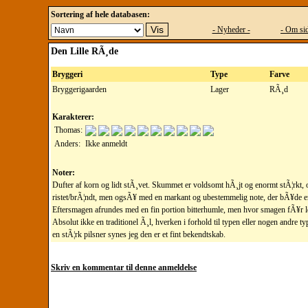
Sortering af hele databasen:
- Nyheder -
- Om sid
Den Lille RÃ¸de
Bryggeri
Type
Farve
Bryggerigaarden
Lager
RÃ¸d
Karakterer:
Thomas:
Anders:
Ikke anmeldt
Noter:
Dufter af korn og lidt stÃ¸vet. Skummet er voldsomt hÃ¸jt og enormt stÃ¦rkt,
ristet/brÃ¦ndt, men ogsÃ¥ med en markant og ubestemmelig note, der bÃ¥de er 
Eftersmagen afrundes med en fin portion bitterhumle, men hvor smagen fÃ¥r lov a
Absolut ikke en traditionel Ã¸l, hverken i forhold til typen eller nogen andre t
en stÃ¦rk pilsner synes jeg den er et fint bekendtskab.
Skriv en kommentar til denne anmeldelse