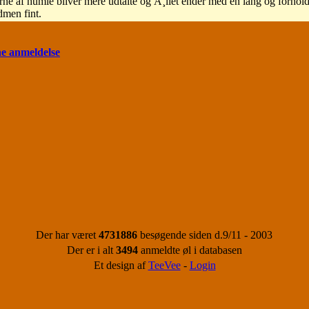
rne af humle bliver mere udtalte og Ã¸llet ender med en lang og forhold
dmen fint.
ne anmeldelse
Der har været
4731886
besøgende siden d.9/11 - 2003
Der er i alt
3494
anmeldte øl i databasen
Et design af
TeeVee
-
Login