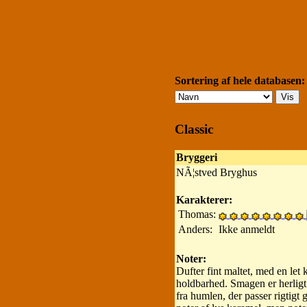
Sortering af hele databasen:
Classic
Bryggeri
NÃ¦stved Bryghus
Karakterer:
Thomas:
Anders:
Ikke anmeldt
Noter:
Dufter fint maltet, med en le
holdbarhed. Smagen er herligt
fra humlen, der passer rigtigt 