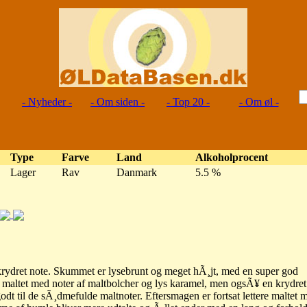
- Nyheder -
- Om siden -
- Top 20 -
- Om øl -
Type
Farve
Land
Alkoholprocent
Lager
Rav
Danmark
5.5 %
t krydret note. Skummet er lysebrunt og meget hÃ¸jt, med en super god
 maltet med noter af maltbolcher og lys karamel, men ogsÃ¥ en krydret
godt til de sÃ¸dmefulde maltnoter. Eftersmagen er fortsat lettere maltet 