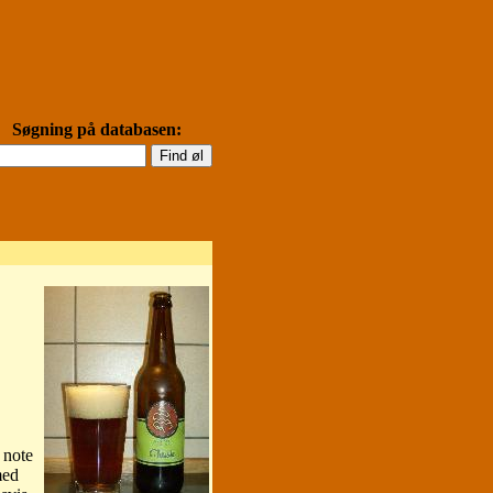
Søgning på databasen:
 note
med