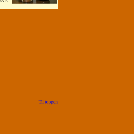
svis
Til toppen