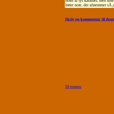
noter af lys karamel, men note
bitter note, der afstemmer sÃ¸
Skriv en kommentar til den
Til toppen