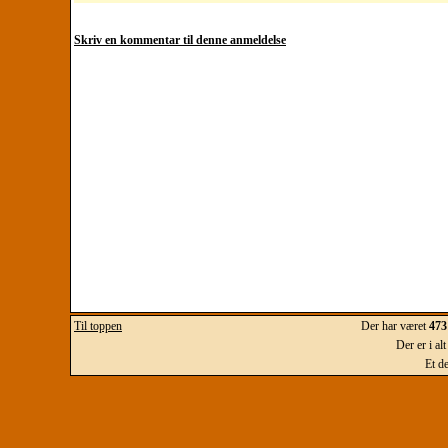
Skriv en kommentar til denne anmeldelse
Til toppen
Der har været
473
Der er i al
Et d