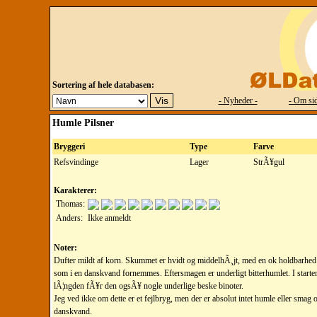
Sortering af hele databasen:
- Nyheder -
- Om sid
Humle Pilsner
Bryggeri
Type
Farve
Refsvindinge
Lager
StrÃ¥gul
Karakterer:
Thomas:
Anders:
Ikke anmeldt
Noter:
Dufter mildt af korn. Skummet er hvidt og middelhÃ¸jt, med en ok holdbarhed.
som i en danskvand fornemmes. Eftersmagen er underligt bitterhumlet. I starte
lÃ¦ngden fÃ¥r den ogsÃ¥ nogle underlige beske binoter.
Jeg ved ikke om dette er et fejlbryg, men der er absolut intet humle eller smag
danskvand.