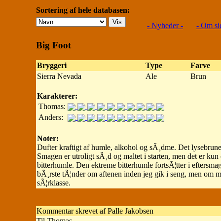
Sortering af hele databasen:
- Nyheder -
- Om si
Big Foot
Bryggeri
Type
Farve
Sierra Nevada
Ale
Brun
Karakterer:
Thomas:
Anders:
Noter:
Dufter kraftigt af humle, alkohol og sÃ¸dme. Det lysebrune
Smagen er utroligt sÃ¸d og maltet i starten, men det er kun e
bitterhumle. Den ektreme bitterhumle fortsÃ¦tter i eftersmag
bÃ¸rste tÃ¦nder om aftenen inden jeg gik i seng, men om 
sÃ¦rklasse.
Kommentar skrevet af Palle Jakobsen
Til Thomas.