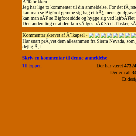
Ã˜lfabrikken.
Jeg har lige to kommenter til din anmeldelse. For det fÃ¸rst
kan man se Bigfoot gemme sig bag et trÃ¦, mens guldgrave
kan man sÃ¥ se Bigfoot sidde og hygge sig ved lejrbÃ¥let
Den anden ting er at den kun sÃ¦lges pÃ¥ 35 cl. flasker,
Kommentar skrevet af Ã˜lkapsel -
Har snart prÃ¸vet dem allesammen fra Sierra Nevada, som j
dejlig Ã¸l.
Skriv en kommentar til denne anmeldelse
Til toppen
Der har været
47324
Der er i alt
3
Et desi