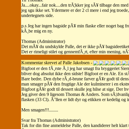
Ja....okay...fair nok....den trÃ¦kker jeg sÃ¥ tilbage den 
jeg sgu ikke set. Ydermere er der 2 cl mere i end jeg tro
undertegnets side.
p.s Jeg har ingen bagside pÃ¥ min flaske eller noget bag f
kÃ¸be mig en ny.
Thomas (Administrator)
Det mÃ¥ du undskylde Palle, det er ikke pÃ¥ bagsideetike
Det er rimeligt stilet og gennemfÃ¸rt, efter min mening, nÃ¥
Kommentar skrevet af Palle Jakobsen -
Bigfoot er den fÃ¸rste Ã¸l jeg har smagt fra bryggeriet S
bliver dog absolut ikke den sidste! Bigfoot er en Ale. En s
Bare bedre. Den dybe rÃ¸d-brune farver gÃ¥r godt til dens 
man smager pÃ¥ den frugtige Ale der kulminerer i en ekstre
Bigfoot gÃ¥r godt til dessert skulle jeg hilse at sige. Der
Jeg giver den 9 ligesom Thomas & Anders. Som sÃ¦dvanlig 
flasken (33 Cl). Ã˜llen er lidt dyr og etikken er kedelig og i
Men smagen!!!........
Svar fra Thomas (Administrator)
Tak for din fine anmeldelse Palle, den kandiderer helt klart