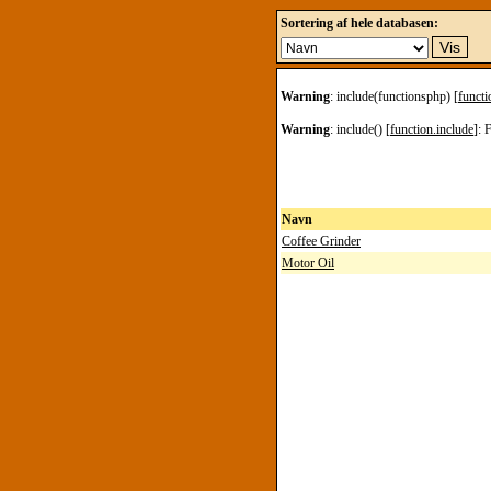
Sortering af hele databasen:
Warning
: include(functionsphp) [
functi
Warning
: include() [
function.include
]: 
Navn
Coffee Grinder
Motor Oil