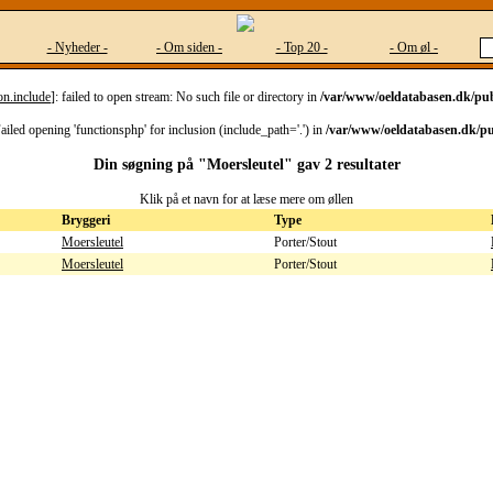
- Nyheder -
- Om siden -
- Top 20 -
- Om øl -
on.include
]: failed to open stream: No such file or directory in
/var/www/oeldatabasen.dk/pub
Failed opening 'functionsphp' for inclusion (include_path='.') in
/var/www/oeldatabasen.dk/pu
Din søgning på "Moersleutel" gav 2 resultater
Klik på et navn for at læse mere om øllen
Bryggeri
Type
Moersleutel
Porter/Stout
Moersleutel
Porter/Stout