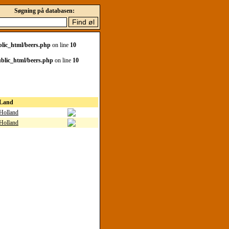
Søgning på databasen:
lic_html/beers.php
on line
10
blic_html/beers.php
on line
10
Land
Holland
Holland