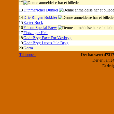
12
13
Dithmarscher Dunkel
14
Drie Ringen Bokbier
15
Easter Bock
16
Falcon Special Brew
17
Flotzinger Hell
18
Godt Bryg Faxe ForÃ¥rsbryg
19
Godt Bryg Luxus Jule Bryg
20
Gorm
Til toppen
Der har været
47317
Der er i alt
3
Et desi