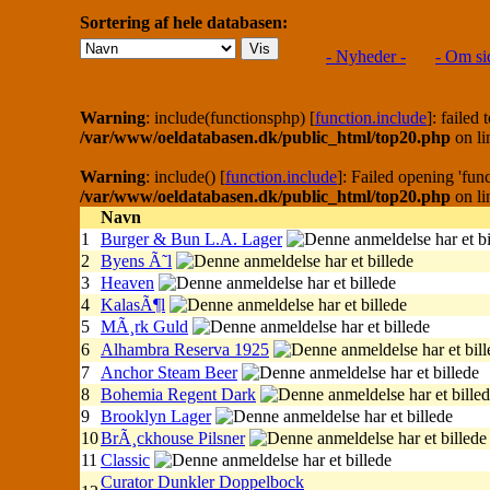
Sortering af hele databasen:
- Nyheder -
- Om si
Warning
: include(functionsphp) [
function.include
]: failed
/var/www/oeldatabasen.dk/public_html/top20.php
on l
Warning
: include() [
function.include
]: Failed opening 'func
/var/www/oeldatabasen.dk/public_html/top20.php
on l
Navn
1
Burger & Bun L.A. Lager
2
Byens Ã˜l
3
Heaven
4
KalasÃ¶l
5
MÃ¸rk Guld
6
Alhambra Reserva 1925
7
Anchor Steam Beer
8
Bohemia Regent Dark
9
Brooklyn Lager
10
BrÃ¸ckhouse Pilsner
11
Classic
Curator Dunkler Doppelbock